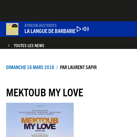
Aller
au
contenu
principal
AFRICAN JAZZ ROOTS
LA LANGUE DE BARBARIE
TOUTES LES NEWS
DIMANCHE 18 MARS 2018
PAR
LAURENT SAPIR
MEKTOUB MY LOVE