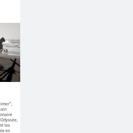
eimer",
tain
onnaire
'Odyssée,
nt les
hie en