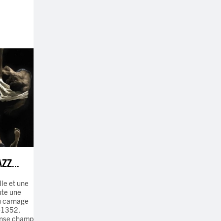
ZZ...
le et une
oute une
du carnage
-1352,
ense champ