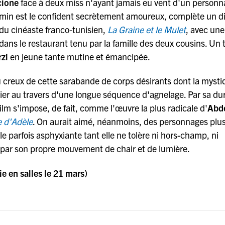
cione
face à deux miss n'ayant jamais eu vent d'un personn
Amin est le confident secrètement amoureux, complète un di
du cinéaste franco-tunisien,
La Graine et le Mulet
, avec une
ans le restaurant tenu par la famille des deux cousins. Un t
rzi
en jeune tante mutine et émancipée.
creux de cette sarabande de corps désirants dont la mysti
ier au travers d'une longue séquence d'agnelage. Par sa du
ilm s'impose, de fait, comme l'œuvre la plus radicale d'
Abde
e d'Adèle
. On aurait aimé, néanmoins, des personnages plu
 parfois asphyxiante tant elle ne tolère ni hors-champ, ni
r par son propre mouvement de chair et de lumière.
ie en salles le 21 mars)