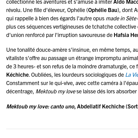
collectionne les aventures et s'amuse à imiter
Aldo Mac
révolu. Une fille d'éleveur, Ophélie (
Ophélie Bau
), dont 
qui rappelle à bien des égards l'autre opus
made in Sète
plus ces séquences vertigineuses de tchatche collective d
d'union renforcé par l'irruption savoureuse de
Hafsia He
Une tonalité douce-amère s'insinue, en même temps, au 
vitaliste s'offre au passage un étrange impromptu animal
de 3 heures- et son refus de la moindre dramaturgie, ce f
Kéchiche
. Oubliées, les lourdeurs sociologiques de
La Vi
Constamment sur le qui-vive, avec cette caméra à l'épaule
décentrage,
Mektoub my love
se laisse dés lors absorbe
Mektoub my love: canto uno
, Abdellatif Kechiche (Sort