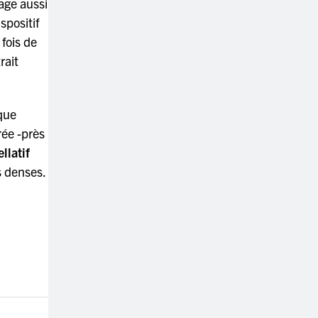
age aussi
spositif
 fois de
rait
que
rée -près
llatif
s denses.