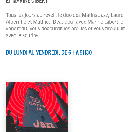
ET MARINE GIBERT
JAZZENDA
Tous les jours au réveil, le duo des Matins Jazz, Laure
Albernhe et Mathieu Beaudou (avec Marine Gibert le
ESPACE
PREMIUM
vendredi), vous dégourdit les oreilles et vous tire du lit
avec le sourire.
DU LUNDI AU VENDREDI, DE 6H À 9H30