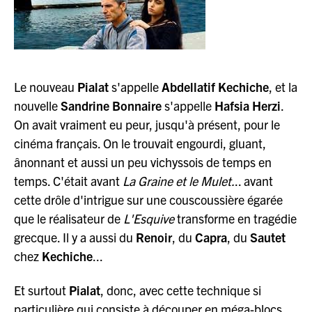
JAZZENDA
ESPACE
PREMIUM
Le nouveau
Pialat
s'appelle
Abdellatif Kechiche
, et la
nouvelle
Sandrine Bonnaire
s'appelle
Hafsia Herzi
.
On avait vraiment eu peur, jusqu'à présent, pour le
cinéma français. On le trouvait engourdi, gluant,
ânonnant et aussi un peu vichyssois de temps en
temps. C'était avant
La Graine et le Mulet.
.. avant
cette drôle d'intrigue sur une couscoussière égarée
que le réalisateur de
L'Esquive
transforme en tragédie
grecque. Il y a aussi du
Renoir
, du
Capra
, du
Sautet
chez
Kechiche
...
Et surtout
Pialat
, donc, avec cette technique si
particulière qui consiste à découper en méga-blocs