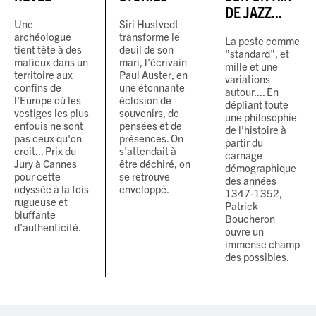
DE JAZZ...
Une
Siri Hustvedt
archéologue
transforme le
La peste comme
tient tête à des
deuil de son
"standard", et
mafieux dans un
mari, l'écrivain
mille et une
territoire aux
Paul Auster, en
variations
confins de
une étonnante
autour.... En
l'Europe où les
éclosion de
dépliant toute
vestiges les plus
souvenirs, de
une philosophie
enfouis ne sont
pensées et de
de l’histoire à
pas ceux qu'on
présences. On
partir du
croit... Prix du
s'attendait à
carnage
Jury à Cannes
être déchiré, on
démographique
pour cette
se retrouve
des années
odyssée à la fois
enveloppé.
1347-1352,
rugueuse et
Patrick
bluffante
Boucheron
d'authenticité.
ouvre un
immense champ
des possibles.