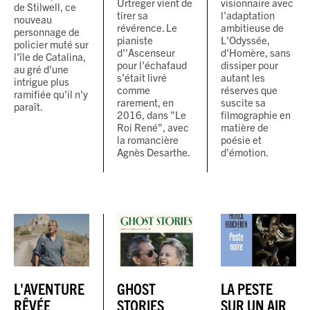
Urtreger vient de
visionnaire avec
de Stilwell, ce
tirer sa
l'adaptation
nouveau
révérence. Le
ambitieuse de
personnage de
pianiste
L'Odyssée,
policier muté sur
d''Ascenseur
d'Homère, sans
l'île de Catalina,
pour l'échafaud
dissiper pour
au gré d'une
s'était livré
autant les
intrigue plus
comme
réserves que
ramifiée qu'il n'y
rarement, en
suscite sa
paraît.
2016, dans "Le
filmographie en
Roi René", avec
matière de
la romancière
poésie et
Agnès Desarthe.
d'émotion.
L'AVENTURE
GHOST
LA PESTE
RÊVÉE
STORIES
SUR UN AIR