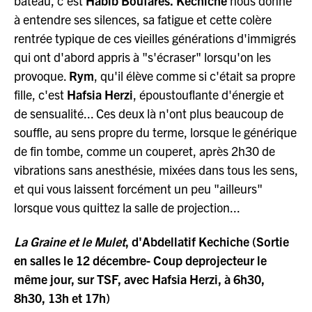
bateau, c'est
Habib Boufarès.
Kechiche
nous donne
à entendre ses silences, sa fatigue et cette colère
rentrée typique de ces vieilles générations d'immigrés
qui ont d'abord appris à "s'écraser" lorsqu'on les
provoque.
Rym
, qu'il élève comme si c'était sa propre
fille, c'est
Hafsia Herzi
, époustouflante d'énergie et
de sensualité... Ces deux là n'ont plus beaucoup de
souffle, au sens propre du terme, lorsque le générique
de fin tombe, comme un couperet, après 2h30 de
vibrations sans anesthésie, mixées dans tous les sens,
et qui vous laissent forcément un peu "ailleurs"
lorsque vous quittez la salle de projection...
La Graine et le Mulet
, d'Abdellatif Kechiche (Sortie
en salles le 12 décembre- Coup deprojecteur le
même jour, sur TSF, avec Hafsia Herzi, à 6h30,
8h30, 13h et 17h)