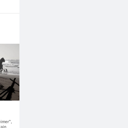
eimer",
tain