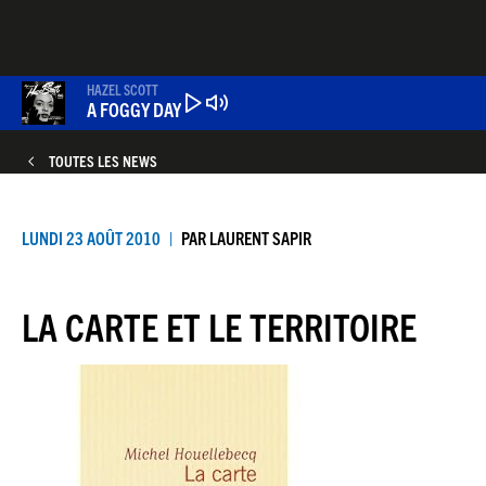
Aller
au
contenu
principal
HAZEL SCOTT
A FOGGY DAY
TOUTES LES NEWS
LUNDI 23 AOÛT 2010
PAR
LAURENT SAPIR
LA CARTE ET LE TERRITOIRE