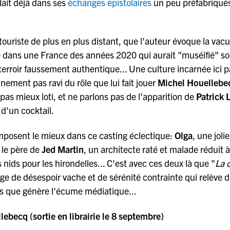
lait déjà dans ses
échanges épistolaires
un peu préfabriqués 
uriste de plus en plus distant, que l'auteur évoque la vacu
le dans une France des années 2020 qui aurait "muséifié" s
terroir faussement authentique... Une culture incarnée ici p
nement pas ravi du rôle que lui fait jouer
Michel Houellebe
pas mieux loti, et ne parlons pas de l'apparition de
Patrick 
 d'un cocktail.
mposent le mieux dans ce casting éclectique:
Olga
, une joli
 le père de
Jed Martin
, un architecte raté et malade réduit 
s nids pour les hirondelles... C'est avec ces deux là que "
La c
ge de désespoir vache et de sérénité contrainte qui relève 
stes que génère l'écume médiatique...
ebecq (sortie en librairie le 8 septembre)