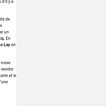
d'il y a
ité de
on
ar un
cq.
En
Le Lay
en
e russe
à vendre
arte et le
d'une