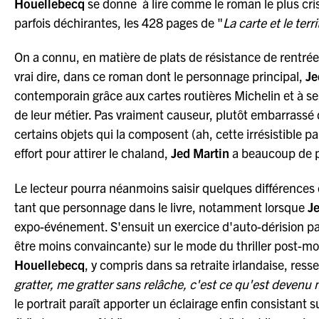
Houellebecq
se donne à lire comme le roman le plus cris
parfois déchirantes, les 428 pages de "
La carte et le terri
On a connu, en matière de plats de résistance de rentrée l
vrai dire, dans ce roman dont le personnage principal,
Je
contemporain grâce aux cartes routières Michelin et à ses
de leur métier. Pas vraiment causeur, plutôt embarrassé 
certains objets qui la composent (ah, cette irrésistible p
effort pour attirer le chaland,
Jed Martin
a beaucoup de 
Le lecteur pourra néanmoins saisir quelques différences 
tant que personnage dans le livre, notamment lorsque
J
expo-événement. S'ensuit un exercice d'auto-dérision p
être moins convaincante) sur le mode du thriller post-mo
Houellebecq
, y compris dans sa retraite irlandaise, ress
gratter, me gratter sans relâche, c'est ce qu'est devenu
le portrait paraît apporter un éclairage enfin consistant s