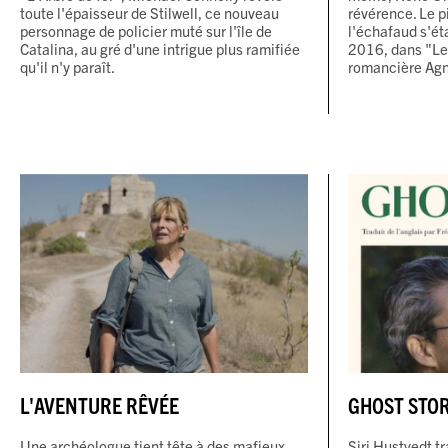
toute l'épaisseur de Stilwell, ce nouveau
révérence. Le p
personnage de policier muté sur l'île de
l'échafaud s'ét
Catalina, au gré d'une intrigue plus ramifiée
2016, dans "Le
qu'il n'y paraît.
romancière Agn
L'AVENTURE RÊVÉE
GHOST STOR
Une archéologue tient tête à des mafieux
Siri Hustvedt t