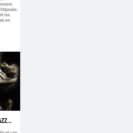
onnaire
'Odyssée,
nt les
hie en
ZZ...
le et une