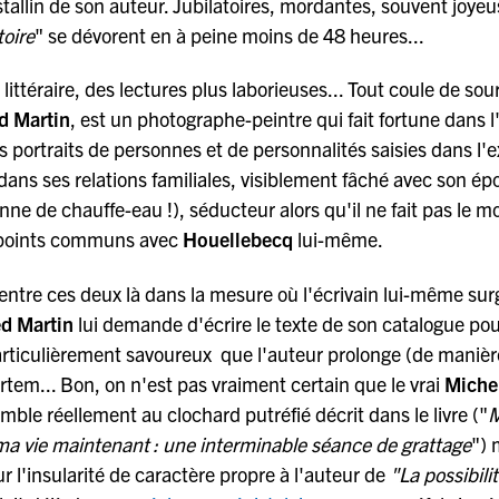
tallin de son auteur. Jubilatoires, mordantes, souvent joyeu
toire
" se dévorent en à peine moins de 48 heures...
ittéraire, des lectures plus laborieuses... Tout coule de sou
d Martin
, est un photographe-peintre qui fait fortune dans l
 portraits de personnes et de personnalités saisies dans l'e
dans ses relations familiales, visiblement fâché avec son ép
anne de chauffe-eau !), séducteur alors qu'il ne fait pas le m
points communs avec
Houellebecq
lui-même.
entre ces deux là dans la mesure où l'écrivain lui-même sur
ed Martin
lui demande d'écrire le texte de son catalogue po
articulièrement savoureux que l'auteur prolonge (de manièr
rtem... Bon, on n'est pas vraiment certain que le vrai
Miche
emble réellement au clochard putréfié décrit dans le livre ("
 ma vie maintenant : une interminable séance de grattage
") 
ur l'insularité de caractère propre à l'auteur de
"La possibili