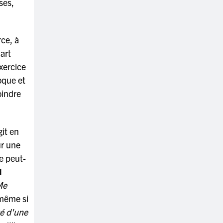
ses,
rce, à
'art
xercice
oque et
oindre
git en
ur une
e peut-
l
Me
même si
té d'une