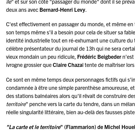
île
" et sur son côté "passager du monde" dont il se préva
deux ans avec
Bernard-Henri Levy
.
C'est effectivement en passager du monde, et même en to
son temps même s'il a besoin pour cela de situer sa fab
identité industrielle tout en ré-exhumant une culture du 
célèbre présentateur du journal de 13h qui ne sera certai
vieux mondain un peu ridicule,
Frédéric Beigbeder
n'est 
ivrogne grossier que
Claire Chaza
l tente de maîtriser lors
Ce sont en même temps deux personnages fictifs qui s'i
condamnée à être une simple parenthèse amoureuse, et
des stations balnéaires alors qu'il rêvait de construire de
territoire
" penche vers la carte du tendre, dans un mélan
réelle singularité littéraire, bien au-delà des fausses pi
"La carte et le territoire
" (Flammarion) de Michel Houell