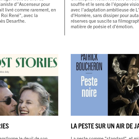
ianiste d''Ascenseur pour
souffle et le sens de l'épopée visi
ait livré comme rarement, en
avec l'adaptation ambitieuse de L
 Roi René", avec la
d'Homère, sans dissiper pour auta
ès Desarthe.
réserves que suscite sa filmograp
matière de poésie et d'émotion.
IES
LA PESTE SUR UN AIR DE JA
ransforme le deuil de son
La peste comme "standard", et mil