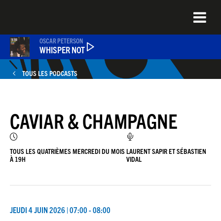
Aller
au
contenu
principal
OSCAR PETERSON
WHISPER NOT
TOUS LES PODCASTS
PODCASTS
CAVIAR & CHAMPAGNE
NEWS
QUEL ÉTAIT CE TITRE ?
TOUS LES QUATRIÈMES MERCREDI DU MOIS
LAURENT SAPIR ET SÉBASTIEN
À 19H
VIDAL
JEU DU JOUR
JEUDI 4 JUIN 2026 | 07:00 - 08:00