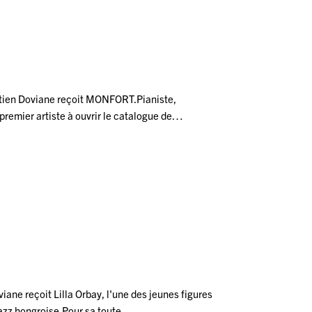
stien Doviane reçoit MONFORT.Pianiste,
 premier artiste à ouvrir le catalogue de…
ane reçoit Lilla Orbay, l'une des jeunes figures
jazz hongroise.Pour sa toute…