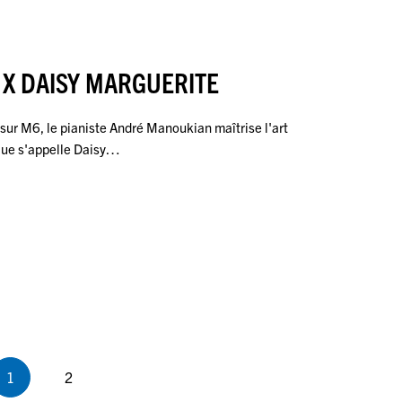
X DAISY MARGUERITE
sur M6, le pianiste André Manoukian maîtrise l'art
élue s'appelle Daisy…
1
2
Page
Page