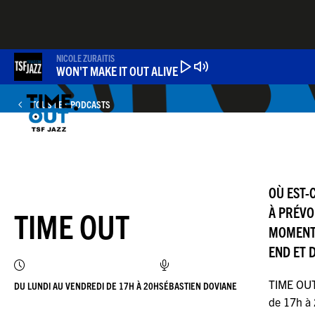
Aller
au
contenu
principal
NICOLE ZURAITIS
WON'T MAKE IT OUT ALIVE
TOUS LES PODCASTS
OÙ EST-
À PRÉVOI
TIME OUT
MOMENT 
END ET 
TIME OUT,
DU LUNDI AU VENDREDI DE 17H À 20H
SÉBASTIEN DOVIANE
de 17h à