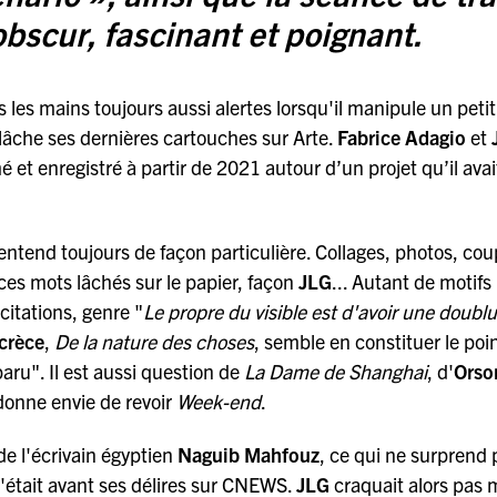
obscur, fascinant et poignant.
s les mains toujours aussi alertes lorsqu'il manipule un peti
lâche ses dernières cartouches sur Arte.
Fabrice Adagio
et
é et enregistré à partir de 2021 autour d’un projet qu’il avai
’entend toujours de façon particulière. Collages, photos, co
ces mots lâchés sur le papier, façon
JLG
... Autant de motifs
citations, genre "
Le propre du visible est d'avoir une doubl
crèce
,
De la nature des choses
, semble en constituer le poi
paru". Il est aussi question de
La Dame de Shanghai
, d'
Orso
donne envie de revoir
Week-end
.
de l'écrivain égyptien
Naguib Mahfouz
, ce qui ne surprend 
'était avant ses délires sur CNEWS.
JLG
craquait alors pas 