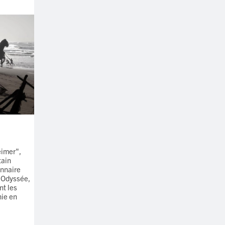
eimer",
tain
onnaire
'Odyssée,
nt les
hie en