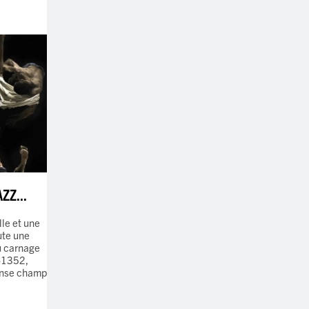
ZZ...
le et une
oute une
du carnage
-1352,
ense champ