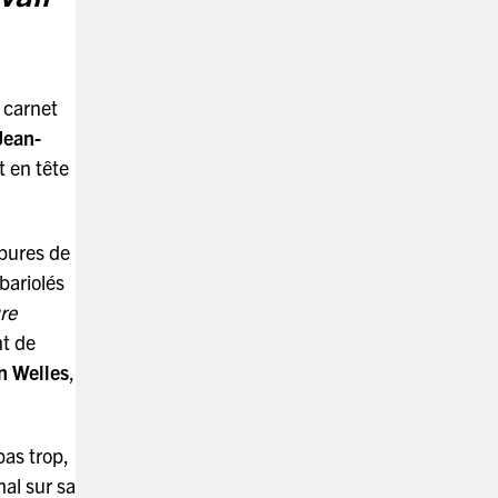
t carnet
Jean-
t en tête
upures de
 bariolés
ure
nt de
n Welles
,
pas trop,
mal sur sa