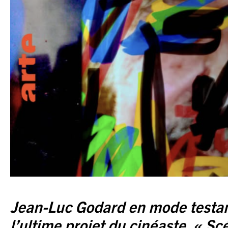
Jean-Luc Godard en mode testame
l’ultime projet du cinéaste, « Sc