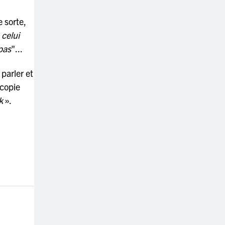
 sorte,
 celui
pas
"...
parler et
ecopie
k
».