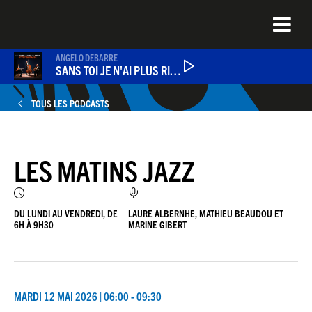
Aller
au
contenu
principal
ANGELO DEBARRE
SANS TOI JE N'AI PLUS RIEN
TOUS LES PODCASTS
PODCASTS
LES MATINS JAZZ
NEWS
QUEL ÉTAIT CE TITRE ?
DU LUNDI AU VENDREDI, DE
LAURE ALBERNHE, MATHIEU BEAUDOU ET
6H À 9H30
MARINE GIBERT
JEU DU JOUR
MARDI 12 MAI 2026 | 06:00 - 09:30