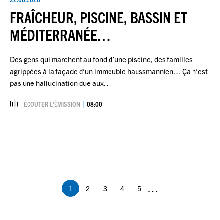
FRAÎCHEUR, PISCINE, BASSIN ET
MÉDITERRANÉE…
Des gens qui marchent au fond d’une piscine, des familles
agrippées à la façade d’un immeuble haussmannien… Ça n’est
pas une hallucination due aux…
ÉCOUTER L’ÉMISSION
08:00
Pagination
…
1
2
3
4
5
Page
Page
Page
Page
Page
courante