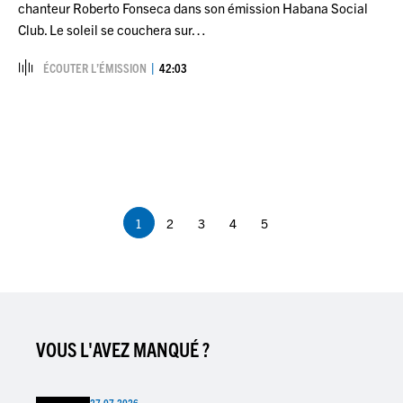
chanteur Roberto Fonseca dans son émission Habana Social
Club. Le soleil se couchera sur…
ÉCOUTER L’ÉMISSION
42:03
Pagination
1
2
3
4
5
Page
Page
Page
Page
Page
courante
VOUS L'AVEZ MANQUÉ ?
27.07.2026