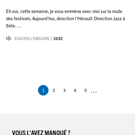
Eh oui, cette semaine, je vous emmène avec moi sur la route
des festivals. Aujourd’hui, direction l’Hérault. Direction Jazz à
Sète. …
ÉCOUTER L’ÉMISSION
10:52
Pagination
…
1
2
3
4
5
Page
Page
Page
Page
Page
courante
VOUS L'AVEZ MANQUÉ ?