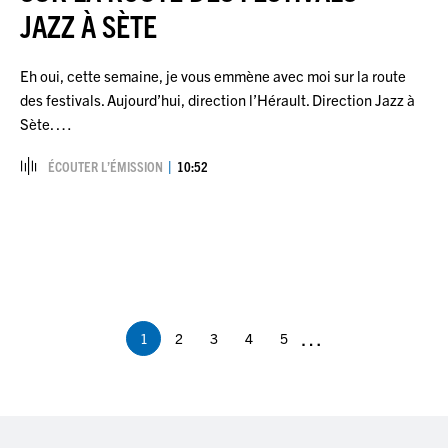
JAZZ À SÈTE
Eh oui, cette semaine, je vous emmène avec moi sur la route
des festivals. Aujourd’hui, direction l’Hérault. Direction Jazz à
Sète. …
ÉCOUTER L’ÉMISSION
10:52
Pagination
…
1
2
3
4
5
Page
Page
Page
Page
Page
courante