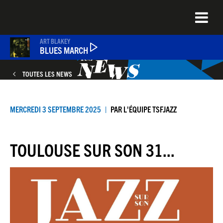
Aller
au
contenu
principal
ART BLAKEY
BLUES MARCH
TOUTES LES NEWS
PODCASTS
MERCREDI 3 SEPTEMBRE 2025
PAR
L'ÉQUIPE TSFJAZZ
NEWS
TOULOUSE SUR SON 31...
QUEL ÉTAIT CE TITRE ?
JEU DU JOUR