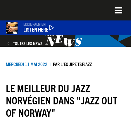
Aller
au
contenu
principal
EDDIE PALMIERI
LISTEN HERE
TOUTES LES NEWS
PODCASTS
MERCREDI 11 MAI 2022
PAR
L'ÉQUIPE TSFJAZZ
NEWS
LE MEILLEUR DU JAZZ
QUEL ÉTAIT CE TITRE ?
NORVÉGIEN DANS "JAZZ OUT
OF NORWAY"
JEU DU JOUR