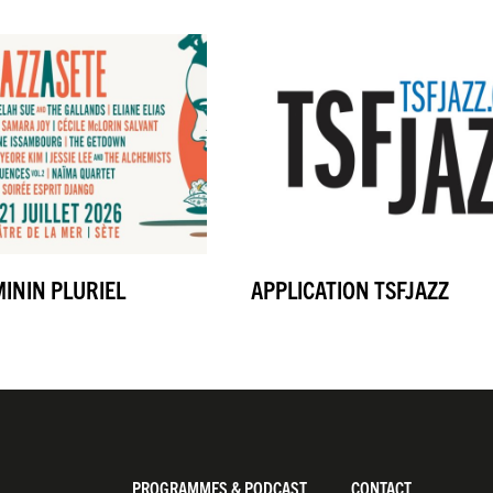
MININ PLURIEL
APPLICATION TSFJAZZ
Pied
PROGRAMMES & PODCAST
CONTACT