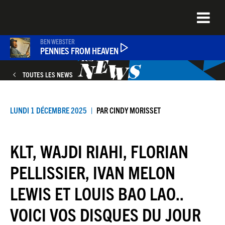
Aller
au
contenu
principal
BEN WEBSTER
PENNIES FROM HEAVEN
TOUTES LES NEWS
PODCASTS
LUNDI 1 DÉCEMBRE 2025
PAR
CINDY MORISSET
NEWS
KLT, WAJDI RIAHI, FLORIAN
QUEL ÉTAIT CE TITRE ?
PELLISSIER, IVAN MELON
LEWIS ET LOUIS BAO LAO..
JEU DU JOUR
VOICI VOS DISQUES DU JOUR