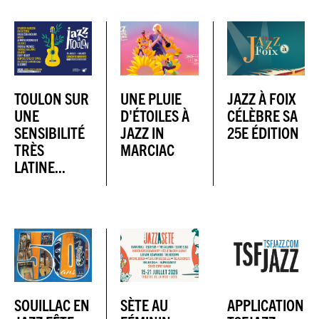
TOULON SUR
UNE PLUIE
JAZZ À FOIX
UNE
D'ÉTOILES À
CÉLÈBRE SA
SENSIBILITÉ
JAZZ IN
25E ÉDITION
TRÈS
MARCIAC
LATINE...
SOUILLAC EN
SÈTE AU
APPLICATION