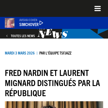
Aller
au
contenu
principal
AVISHAI COHEN
SIMCHOVER
TOUTES LES NEWS
PODCASTS
MARDI 3 MARS 2026
PAR
L'ÉQUIPE TSFJAZZ
NEWS
FRED NARDIN ET LAURENT
QUEL ÉTAIT CE TITRE ?
MIGNARD DISTINGUÉS PAR LA
RÉPUBLIQUE
JEU DU JOUR