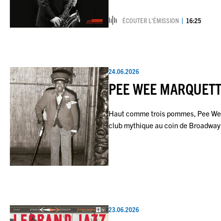
ÉCOUTER L’ÉMISSION
16:25
24.06.2026
PEE WEE MARQUETTE
Haut comme trois pommes, Pee Wee 
club mythique au coin de Broadway 
23.06.2026