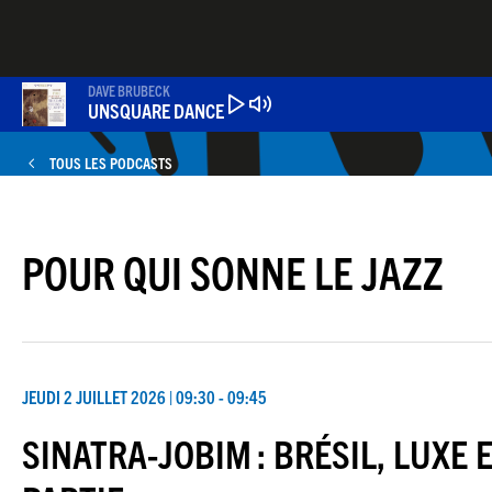
Aller
au
contenu
principal
DAVE BRUBECK
UNSQUARE DANCE
TOUS LES PODCASTS
POUR QUI SONNE LE JAZZ
JEUDI 2 JUILLET 2026 | 09:30 - 09:45
SINATRA-JOBIM : BRÉSIL, LUXE