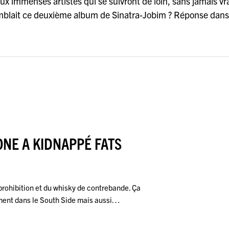
 immenses artistes qui se suivront de loin, sans jamais v
essemblait ce deuxième album de Sinatra-Jobim ? Réponse dans
ONE A KIDNAPPÉ FATS
 prohibition et du whisky de contrebande. Ça
ement dans le South Side mais aussi…