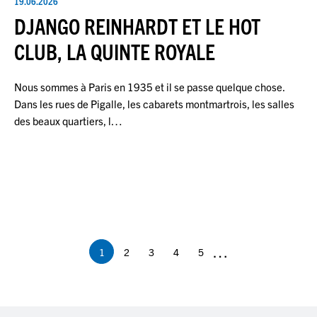
19.06.2026
DJANGO REINHARDT ET LE HOT
CLUB, LA QUINTE ROYALE
Nous sommes à Paris en 1935 et il se passe quelque chose.
Dans les rues de Pigalle, les cabarets montmartrois, les salles
des beaux quartiers, l…
Pagination
…
1
2
3
4
5
Page
Page
Page
Page
Page
courante