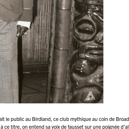
 le public au Birdland, ce club mythique au coin de Broa
 à ce titre, on entend sa voix de fausset sur une poignée d’