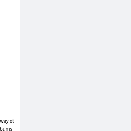
dway et
albums