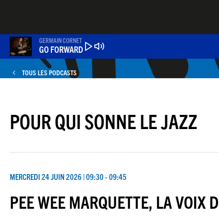
Aller
au
contenu
principal
GERMAIN CORNET
GO FORWARD
TOUS LES PODCASTS
POUR QUI SONNE LE JAZZ
MERCREDI 24 JUIN 2026 | 09:30 - 09:45
PEE WEE MARQUETTE, LA VOIX 