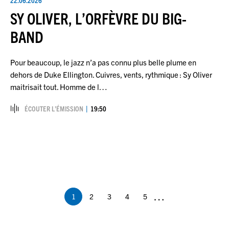
SY OLIVER, L’ORFÈVRE DU BIG-
BAND
Pour beaucoup, le jazz n’a pas connu plus belle plume en
dehors de Duke Ellington. Cuivres, vents, rythmique : Sy Oliver
maitrisait tout. Homme de l…
ÉCOUTER L’ÉMISSION
19:50
Pagination
…
1
2
3
4
5
Page
Page
Page
Page
Page
courante