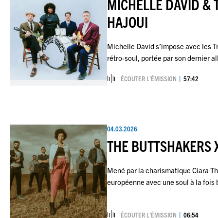
MICHELLE DAVID & 
HAJOUI
Michelle David s’impose avec les T
rétro-soul, portée par son dernie
ÉCOUTER L’ÉMISSION
57:42
04.03.2026
THE BUTTSHAKERS X
Mené par la charismatique Ciara Th
européenne avec une soul à la fois 
ÉCOUTER L’ÉMISSION
06:54