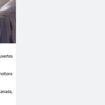
uvertes
émotions
 Canada,