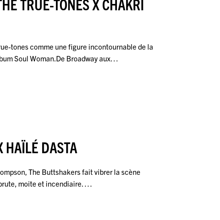
THE TRUE-TONES X CHAKRI
rue-tones comme une figure incontournable de la
r album Soul Woman.De Broadway aux…
 HAÏLÉ DASTA
ompson, The Buttshakers fait vibrer la scène
brute, moite et incendiaire. …