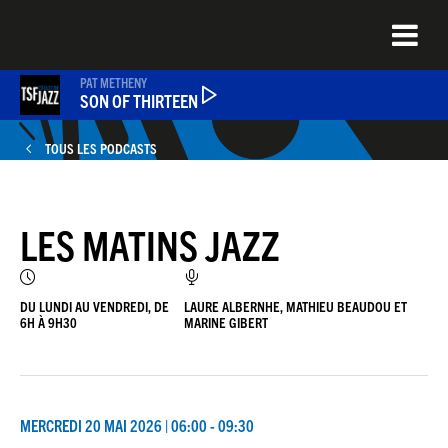
Aller
au
contenu
principal
PAT METHENY
SON OF THIRTEEN
TOUS LES PODCASTS
PODCASTS
LES MATINS JAZZ
NEWS
QUEL ÉTAIT CE TITRE ?
DU LUNDI AU VENDREDI, DE
LAURE ALBERNHE, MATHIEU BEAUDOU ET
6H À 9H30
MARINE GIBERT
JEU DU JOUR
MERCREDI 20 MAI 2026 | 06:00 - 09:30