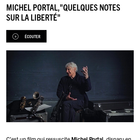
JAZZENDA
MICHEL PORTAL,"QUELQUES NOTES
SUR LA LIBERTÉ"
ESPACE
PREMIUM
ÉCOUTER
C’est un film qui ressuscite
Michel Portal,
disparu en