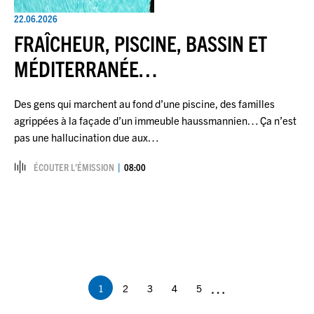
22.06.2026
FRAÎCHEUR, PISCINE, BASSIN ET
MÉDITERRANÉE…
Des gens qui marchent au fond d’une piscine, des familles
agrippées à la façade d’un immeuble haussmannien… Ça n’est
pas une hallucination due aux…
ÉCOUTER L’ÉMISSION
08:00
Pagination
…
1
2
3
4
5
Page
Page
Page
Page
Page
courante