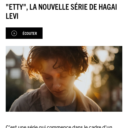
JAZZENDA
"ETTY", LA NOUVELLE SÉRIE DE HAGAI
LEVI
ESPACE
PREMIUM
ÉCOUTER
C’est une série qui commence dans le cadre d’un