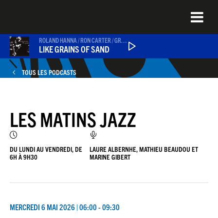
Aller
au
contenu
principal
ROLAND HANNA / RON CARTER / GRADY TATE
LIKE GRAINS OF SAND
TOUS LES PODCASTS
PODCASTS
LES MATINS JAZZ
NEWS
QUEL ÉTAIT CE TITRE ?
DU LUNDI AU VENDREDI, DE
LAURE ALBERNHE, MATHIEU BEAUDOU ET
6H À 9H30
MARINE GIBERT
JEU DU JOUR
MERCREDI 6 MAI 2026 | 06:00 - 09:30