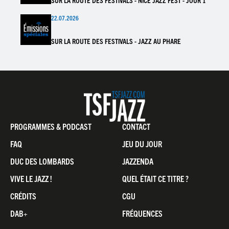
SUR LA ROUTE DES FESTIVALS - NICE JAZZ FEST - JOUR 1
22.07.2026
SUR LA ROUTE DES FESTIVALS - JAZZ AU PHARE
Pied
PROGRAMMES & PODCAST
CONTACT
de
FAQ
JEU DU JOUR
page
DUC DES LOMBARDS
JAZZENDA
VIVE LE JAZZ !
QUEL ÉTAIT CE TITRE ?
CRÉDITS
CGU
DAB+
FRÉQUENCES