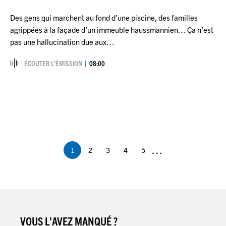
Des gens qui marchent au fond d’une piscine, des familles
agrippées à la façade d’un immeuble haussmannien… Ça n’est
pas une hallucination due aux…
ÉCOUTER L’ÉMISSION
08:00
Pagination
…
1
2
3
4
5
Page
Page
Page
Page
Page
courante
VOUS L'AVEZ MANQUÉ ?