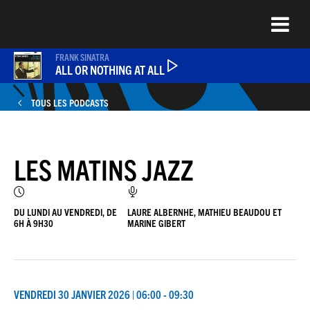
Aller
au
contenu
principal
FRANK SINATRA
ALL OR NOTHING AT ALL
TOUS LES PODCASTS
PODCASTS
LES MATINS JAZZ
NEWS
QUEL ÉTAIT CE TITRE ?
DU LUNDI AU VENDREDI, DE
LAURE ALBERNHE, MATHIEU BEAUDOU ET
6H À 9H30
MARINE GIBERT
JEU DU JOUR
VENDREDI 30 JANVIER 2026 | 06:00 - 09:30