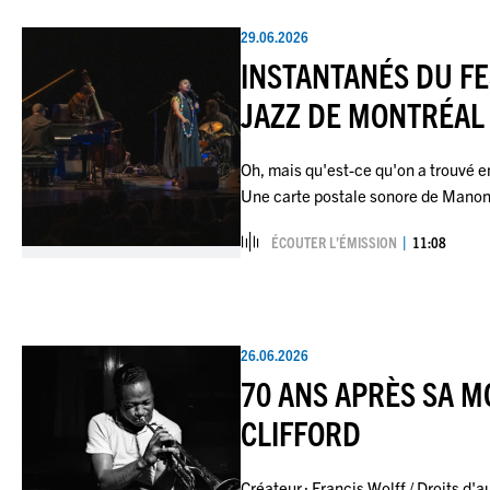
29.06.2026
INSTANTANÉS DU FE
JAZZ DE MONTRÉAL
Oh, mais qu'est-ce qu'on a trouvé en
Une carte postale sonore de Manon 
ÉCOUTER L’ÉMISSION
11:08
26.06.2026
70 ANS APRÈS SA M
CLIFFORD
Créateur : Francis Wolff / Droits d'