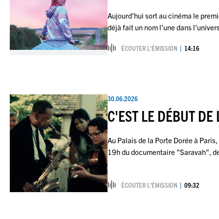
Aujourd’hui sort au cinéma le premie
déjà fait un nom l’une dans l’unive
ÉCOUTER L’ÉMISSION
14:16
30.06.2026
C'EST LE DÉBUT DE 
Au Palais de la Porte Dorée à Paris,
19h du documentaire "Saravah", d
ÉCOUTER L’ÉMISSION
09:32