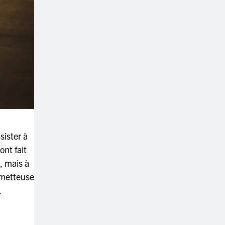
sister à
ont fait
, mais à
 metteuse
.