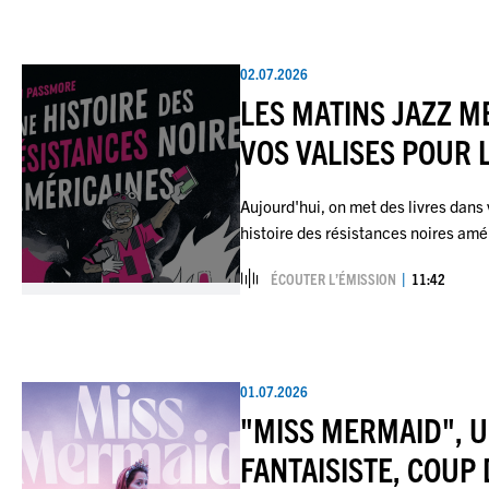
02.07.2026
LES MATINS JAZZ M
VOS VALISES POUR 
Aujourd'hui, on met des livres dans
histoire des résistances noires a
ÉCOUTER L’ÉMISSION
11:42
01.07.2026
"MISS MERMAID", U
FANTAISISTE, COUP