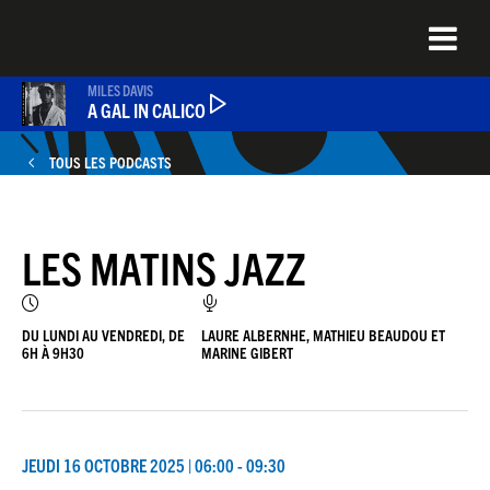
Aller
au
contenu
principal
MILES DAVIS
A GAL IN CALICO
TOUS LES PODCASTS
PODCASTS
LES MATINS JAZZ
NEWS
QUEL ÉTAIT CE TITRE ?
DU LUNDI AU VENDREDI, DE
LAURE ALBERNHE, MATHIEU BEAUDOU ET
6H À 9H30
MARINE GIBERT
JEU DU JOUR
JEUDI 16 OCTOBRE 2025 | 06:00 - 09:30