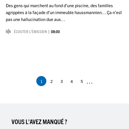
Des gens qui marchent au fond d’une piscine, des familles
agrippées à la façade d’un immeuble haussmannien… Ça n’est
pas une hallucination due aux…
ÉCOUTER L’ÉMISSION
08:00
Pagination
…
1
2
3
4
5
Page
Page
Page
Page
Page
courante
VOUS L'AVEZ MANQUÉ ?