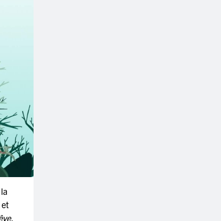
la
 et
êve,