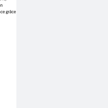
en
nce grâce