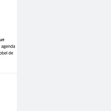
un
n agenda
Nobel de