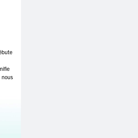
ébute
nifie
i nous