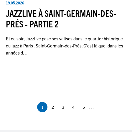
19.05.2026
JAZZLIVE À SAINT-GERMAIN-DES-
PRÉS - PARTIE 2
Et ce soir, Jazzlive pose ses valises dans le quartier historique
du jazz à Paris : Saint-Germain-des-Prés. C’est là que, dans les
années d…
Pagination
…
1
2
3
4
5
Page
Page
Page
Page
Page
courante