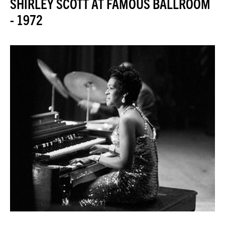
SHIRLEY SCOTT AT FAMOUS BALLROOM
JAZZENDA
- 1972
ESPACE
PREMIUM