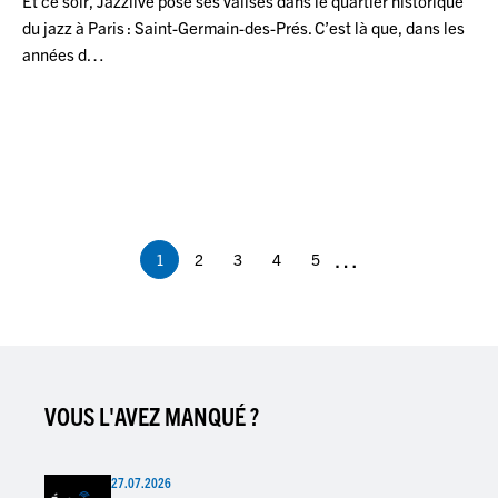
Et ce soir, Jazzlive pose ses valises dans le quartier historique
du jazz à Paris : Saint-Germain-des-Prés. C’est là que, dans les
années d…
Pagination
…
1
2
3
4
5
Page
Page
Page
Page
Page
courante
VOUS L'AVEZ MANQUÉ ?
27.07.2026