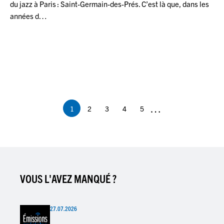
du jazz à Paris : Saint-Germain-des-Prés. C’est là que, dans les
années d…
Pagination
…
1
2
3
4
5
Page
Page
Page
Page
Page
courante
VOUS L'AVEZ MANQUÉ ?
27.07.2026