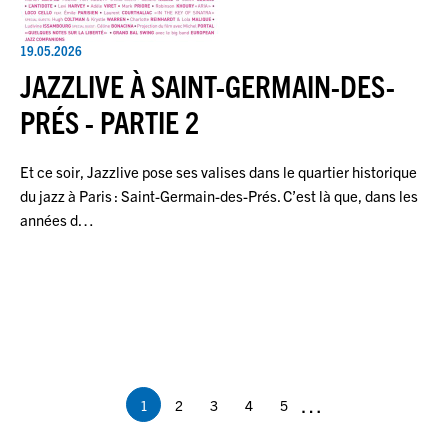
19.05.2026
JAZZLIVE À SAINT-GERMAIN-DES-
PRÉS - PARTIE 2
Et ce soir, Jazzlive pose ses valises dans le quartier historique
du jazz à Paris : Saint-Germain-des-Prés. C’est là que, dans les
années d…
Pagination
…
1
2
3
4
5
Page
Page
Page
Page
Page
courante