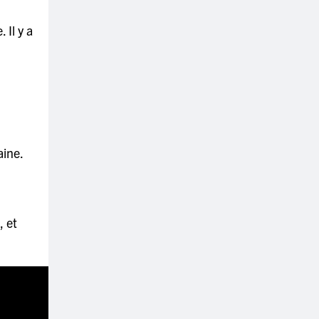
 Il y a
aine.
, et