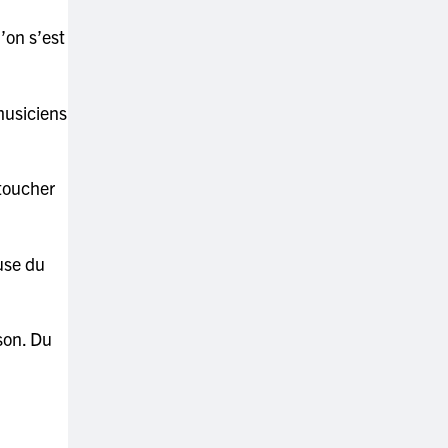
’on s’est
 musiciens
 toucher
use du
son. Du