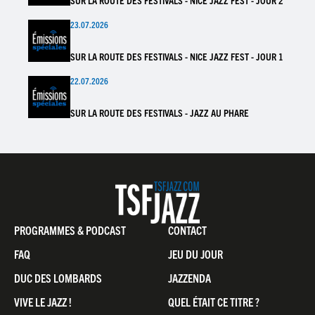
SUR LA ROUTE DES FESTIVALS - NICE JAZZ FEST - JOUR 2
23.07.2026
SUR LA ROUTE DES FESTIVALS - NICE JAZZ FEST - JOUR 1
22.07.2026
SUR LA ROUTE DES FESTIVALS - JAZZ AU PHARE
Pied
PROGRAMMES & PODCAST
CONTACT
de
FAQ
JEU DU JOUR
page
DUC DES LOMBARDS
JAZZENDA
VIVE LE JAZZ !
QUEL ÉTAIT CE TITRE ?