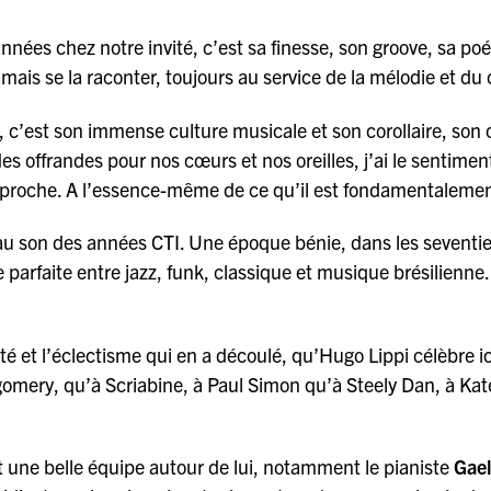
années chez notre invité, c’est sa finesse, son groove, sa poé
mais se la raconter, toujours au service de la mélodie et du c
, c’est son immense culture musicale et son corollaire, son
es offrandes pour nos cœurs et nos oreilles, j’ai le sentime
pproche. A l’essence-même de ce qu’il est fondamentalemen
r au son des années CTI. Une époque bénie, dans les seventie
 parfaite entre jazz, funk, classique et musique brésilienne.
vité et l’éclectisme qui en a découlé, qu’Hugo Lippi célèbre ic
tgomery, qu’à Scriabine, à Paul Simon qu’à Steely Dan, à Ka
t une belle équipe autour de lui, notamment le pianiste
Gae