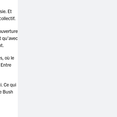
sie. Et
ollectif.
 ouverture
nt qu’avec
t.
s, où le
 Entre
i. Ce qui
te Bush
l