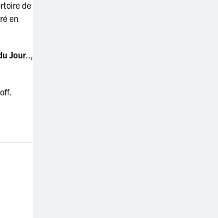
rtoire de
tré en
du Jour
..,
off.