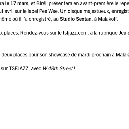
era
le 17 mars
, et Biréli présentera en avant-première le répe
but avril sur le label Pee Wee. Un disque majestueux, enregis
 même où il l’a enregistré, au
Studio Sextan
, à Malakoff.
eux places. Rendez-vous sur le tsfjazz.com, à la rubrique
Jeu 
onc deux places pour son showcase de mardi prochain à Malak
ne sur TSFJAZZ, avec
W 48th Street
!