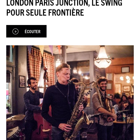
LONDON PARIS JUNCTION, LE SWING
JAZZENDA
POUR SEULE FRONTIÈRE
ESPACE
PREMIUM
ÉCOUTER