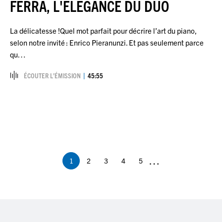
FERRA, L'ÉLÉGANCE DU DUO
La délicatesse !Quel mot parfait pour décrire l’art du piano,
selon notre invité : Enrico Pieranunzi. Et pas seulement parce
qu…
ÉCOUTER L’ÉMISSION
45:55
Pagination
…
1
2
3
4
5
Page
Page
Page
Page
Page
courante