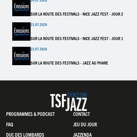
SUR LA ROUTE DES FESTIVALS - NICE JAZZ FEST - JOUR 2
23.07.2026
SUR LA ROUTE DES FESTIVALS - NICE JAZZ FEST - JOUR 1
22.07.2026
SUR LA ROUTE DES FESTIVALS - JAZZ AU PHARE
Pied
PROGRAMMES & PODCAST
CONTACT
de
FAQ
JEU DU JOUR
page
DUC DES LOMBARDS
JAZZENDA