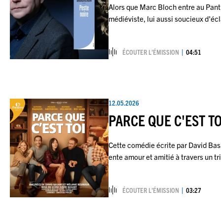
Alors que Marc Bloch entre au Panth
médiéviste, lui aussi soucieux d'écl
ÉCOUTER L’ÉMISSION
04:51
12.05.2026
PARCE QUE C'EST TO
Cette comédie écrite par David Bas
ente amour et amitié à travers un t
ÉCOUTER L’ÉMISSION
03:27