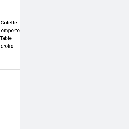
t
Colette
, emporté
 Table
 croire