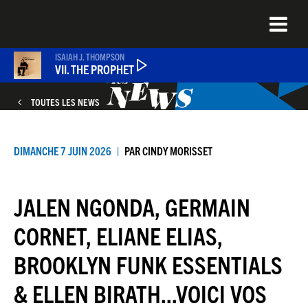
Aller
au
contenu
principal
ISAIAH J. THOMPSON
VII. THE PROPHET
TOUTES LES NEWS
PODCASTS
DIMANCHE 7 JUIN 2026
PAR
CINDY MORISSET
NEWS
JALEN NGONDA, GERMAIN
QUEL ÉTAIT CE TITRE ?
CORNET, ELIANE ELIAS,
BROOKLYN FUNK ESSENTIALS
JEU DU JOUR
& ELLEN BIRATH...VOICI VOS